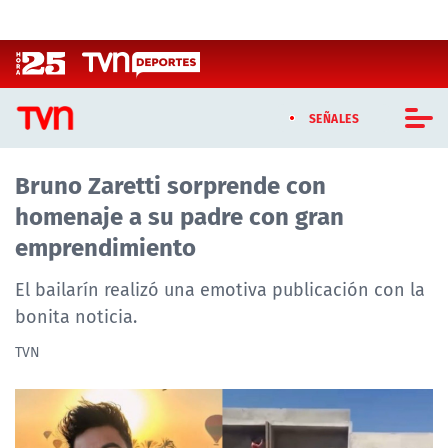
Click acá para ir directamente al contenido
SEÑALES
Bruno Zaretti sorprende con
CASTING MASTERCHEF CHILE
homenaje a su padre con gran
CASTING TVN VERTICAL
emprendimiento
TVN VERTICAL
El bailarín realizó una emotiva publicación con la
bonita noticia.
TVN PLAY
TVN
PROGRAMAS
TELESERIES