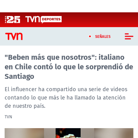
Click acá para ir directamente al contenido
SEÑALES
"Beben más que nosotros": italiano
CASTING MASTERCHEF CHILE
en Chile contó lo que le sorprendió de
CASTING TVN VERTICAL
Santiago
TVN VERTICAL
El influencer ha compartido una serie de videos
contando lo que más le ha llamado la atención
TVN PLAY
de nuestro país.
PROGRAMAS
TVN
TELESERIES