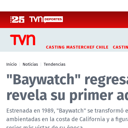
Click acá para ir directamente al contenido
CASTING MASTERCHEF CHILE
CASTI
Inicio
Noticias
Tendencias
"Baywatch" regres
revela su primer a
Estrenada en 1989, "Baywatch" se transformó e
ambientadas en la costa de California y a fig
series más vistas de su época.