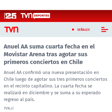
Click acá para ir directamente al contenido
SEÑALES
Anuel AA suma cuarta fecha en el
CASTING MASTERCHEF CHILE
Movistar Arena tras agotar sus
CASTING TVN VERTICAL
primeros conciertos en Chile
TVN VERTICAL
Anuel AA confirmó una nueva presentación en
Chile luego de agotar sus tres primeros conciertos
TVN PLAY
en el recinto capitalino. La cuarta fecha se
realizará en diciembre y se suma a su esperado
PROGRAMAS
regreso al país.
TELESERIES
TVN.cl