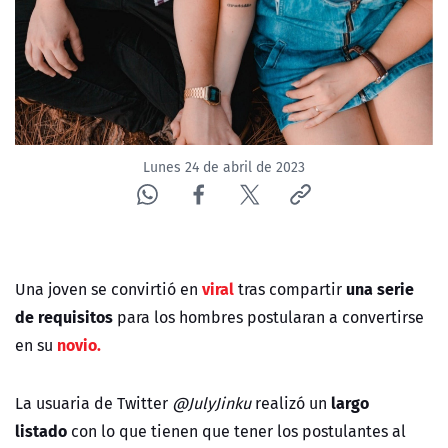
NTV
ACTUALIDAD Y TENDENCIAS
CORPORATIVO Y TRANSPARENCIA
Lunes 24 de abril de 2023
CANAL DE DENUNCIAS
ÁREA DE PROYECTOS
viral
una serie
Una joven se convirtió en
tras compartir
de requisitos
para los hombres postularan a convertirse
novio.
en su
largo
La usuaria de Twitter
@JulyJinku
realizó un
listado
con lo que tienen que tener los postulantes al