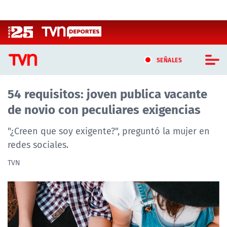
Click acá para ir directamente al contenido
SEÑALES
54 requisitos: joven publica vacante
CASTING MASTERCHEF CHILE
de novio con peculiares exigencias
CASTING TVN VERTICAL
"¿Creen que soy exigente?", preguntó la mujer en
TVN VERTICAL
redes sociales.
TVN
TVN PLAY
PROGRAMAS
TELESERIES