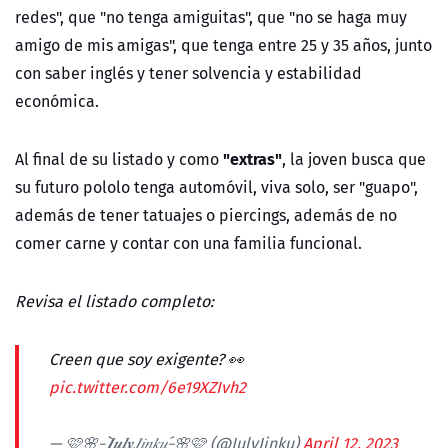
redes", que "no tenga amiguitas", que "no se haga muy
amigo de mis amigas", que tenga entre 25 y 35 años, junto
con saber inglés y tener solvencia y estabilidad
económica.
"extras"
Al final de su listado y como
, la joven busca que
su futuro pololo tenga automóvil, viva solo, ser "guapo",
además de tener tatuajes o piercings, además de no
comer carne y contar con una familia funcional.
Revisa el listado completo:
Creen que soy exigente? 👀
pic.twitter.com/6e19XZIvh2
— 🩷🌸˗ˏˋ𝑱𝒖𝒍𝒚𝐽𝑖𝑛𝑘𝑢ˎˊ˗🌸🩷 (@JulyJinku)
April 12, 2023