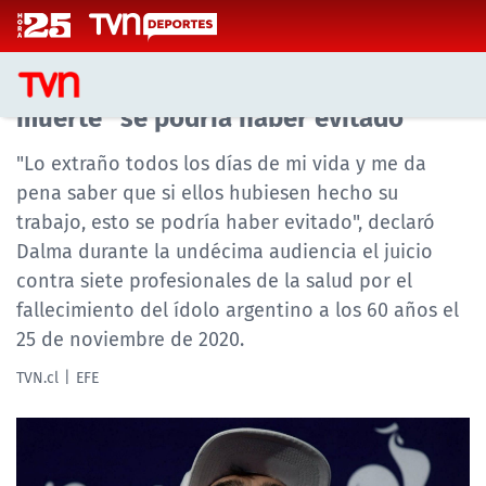
Click acá para ir directamente al contenido
Hija de Maradona asegura que su
muerte "se podría haber evitado"
CASTING MASTERCHEF CHILE
"Lo extraño todos los días de mi vida y me da
pena saber que si ellos hubiesen hecho su
CASTING TVN VERTICAL
trabajo, esto se podría haber evitado", declaró
Dalma durante la undécima audiencia el juicio
TVN VERTICAL
contra siete profesionales de la salud por el
fallecimiento del ídolo argentino a los 60 años el
TVN PLAY
25 de noviembre de 2020.
PROGRAMAS
TVN.cl
EFE
TELESERIES
NTV