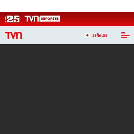
Click acá para ir directamente al contenido
SEÑALES
CASTING MASTERCHEF CHILE
CASTING TVN VERTICAL
TVN VERTICAL
TVN PLAY
PROGRAMAS
TELESERIES