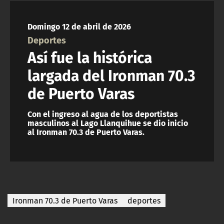
NTV
Domingo 12 de abril de 2026
ACTUALIDAD Y TENDENCIAS
Deportes
Así fue la histórica
CORPORATIVO Y TRANSPARENCIA
largada del Ironman 70.3
de Puerto Varas
CANAL DE DENUNCIAS
Con el ingreso al agua de los deportistas
ÁREA DE PROYECTOS
masculinos al Lago Llanquihue se dio inicio
al Ironman 70.3 de Puerto Varas.
Ironman 70.3 de Puerto Varas
deportes