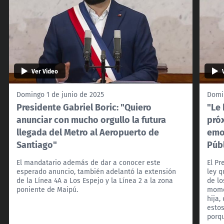
Ver Video
Domingo 1 de junio de 2025
Domin
Presidente Gabriel Boric: "Quiero
"Le 
anunciar con mucho orgullo la futura
próx
llegada del Metro al Aeropuerto de
emot
Santiago"
Púb
El mandatario además de dar a conocer este
El Pr
esperado anuncio, también adelantó la extensión
ley q
de la Línea 4A a Los Espejo y la Línea 2 a la zona
de lo
poniente de Maipú.
mome
hija,
estos
porqu