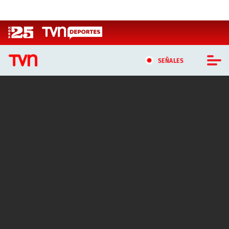
Click acá para ir directamente al contenido
SEÑALES
CASTING MASTERCHEF CHILE
CASTING TVN VERTICAL
TVN VERTICAL
TVN PLAY
PROGRAMAS
TELESERIES