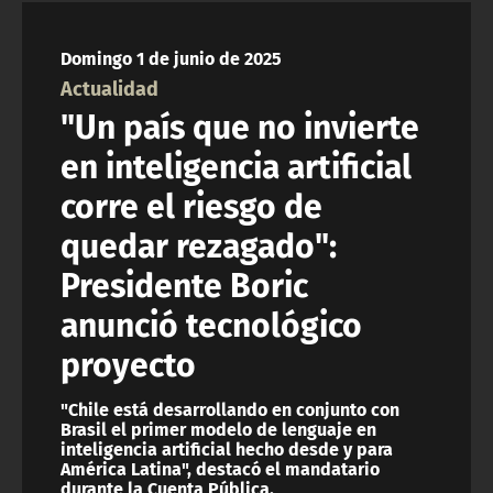
NTV
Domingo 1 de junio de 2025
ACTUALIDAD Y TENDENCIAS
Actualidad
"Un país que no invierte
CORPORATIVO Y TRANSPARENCIA
en inteligencia artificial
corre el riesgo de
CANAL DE DENUNCIAS
quedar rezagado":
ÁREA DE PROYECTOS
Presidente Boric
anunció tecnológico
proyecto
"Chile está desarrollando en conjunto con
Brasil el primer modelo de lenguaje en
inteligencia artificial hecho desde y para
América Latina", destacó el mandatario
durante la Cuenta Pública.