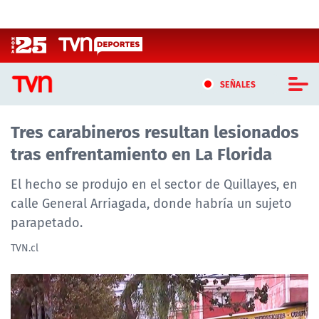
Click acá para ir directamente al contenido
SEÑALES
Tres carabineros resultan lesionados
CASTING MASTERCHEF CHILE
tras enfrentamiento en La Florida
CASTING TVN VERTICAL
El hecho se produjo en el sector de Quillayes, en
TVN VERTICAL
calle General Arriagada, donde habría un sujeto
parapetado.
TVN PLAY
TVN.cl
PROGRAMAS
TELESERIES