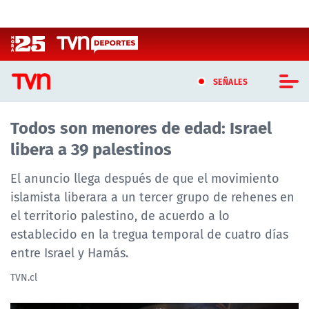
Click acá para ir directamente al contenido
SEÑALES
Todos son menores de edad: Israel
CASTING MASTERCHEF CHILE
libera a 39 palestinos
CASTING TVN VERTICAL
El anuncio llega después de que el movimiento
TVN VERTICAL
islamista liberara a un tercer grupo de rehenes en
el territorio palestino, de acuerdo a lo
TVN PLAY
establecido en la tregua temporal de cuatro días
entre Israel y Hamás.
PROGRAMAS
TVN.cl
TELESERIES