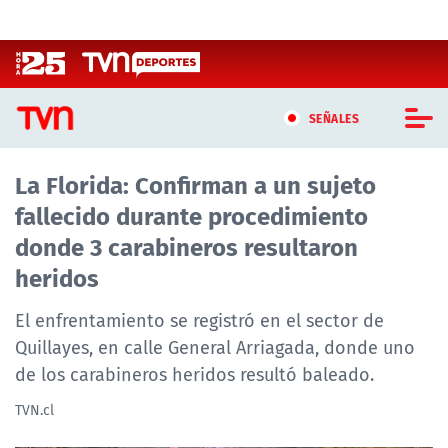
Click acá para ir directamente al contenido
SEÑALES
La Florida: Confirman a un sujeto
CASTING MASTERCHEF CHILE
fallecido durante procedimiento
CASTING TVN VERTICAL
donde 3 carabineros resultaron
heridos
TVN VERTICAL
El enfrentamiento se registró en el sector de
TVN PLAY
Quillayes, en calle General Arriagada, donde uno
de los carabineros heridos resultó baleado.
PROGRAMAS
TVN.cl
TELESERIES