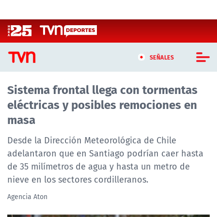
Click acá para ir directamente al contenido
SEÑALES
Sistema frontal llega con tormentas
CASTING MASTERCHEF CHILE
eléctricas y posibles remociones en
CASTING TVN VERTICAL
masa
TVN VERTICAL
Desde la Dirección Meteorológica de Chile
adelantaron que en Santiago podrían caer hasta
TVN PLAY
de 35 milímetros de agua y hasta un metro de
nieve en los sectores cordilleranos.
PROGRAMAS
Agencia Aton
TELESERIES