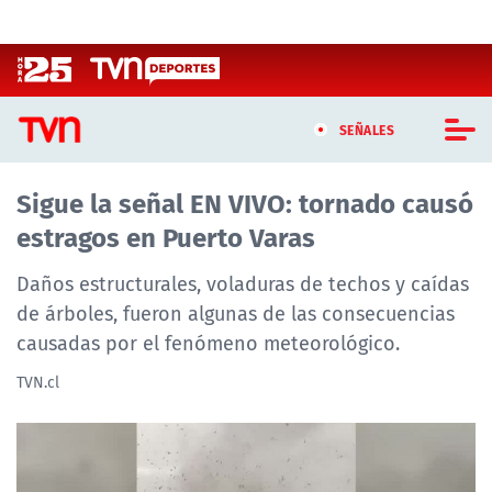
Click acá para ir directamente al contenido
SEÑALES
Sigue la señal EN VIVO: tornado causó
CASTING MASTERCHEF CHILE
estragos en Puerto Varas
CASTING TVN VERTICAL
Daños estructurales, voladuras de techos y caídas
TVN VERTICAL
de árboles, fueron algunas de las consecuencias
causadas por el fenómeno meteorológico.
TVN PLAY
TVN.cl
PROGRAMAS
TELESERIES