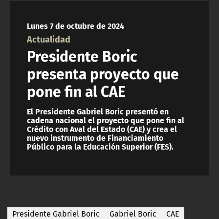
NTV
Lunes 7 de octubre de 2024
ACTUALIDAD Y TENDENCIAS
Actualidad
Presidente Boric
CORPORATIVO Y TRANSPARENCIA
presenta proyecto que
pone fin al CAE
CANAL DE DENUNCIAS
El Presidente Gabriel Boric presentó en
ÁREA DE PROYECTOS
cadena nacional el proyecto que pone fin al
Crédito con Aval del Estado (CAE) y crea el
nuevo instrumento de Financiamiento
Público para la Educación Superior (FES).
Presidente Gabriel Boric
Gabriel Boric
CAE