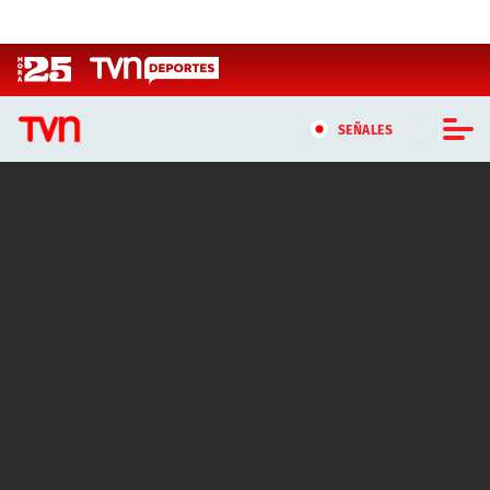
Click acá para ir directamente al contenido
SEÑALES
CASTING MASTERCHEF CHILE
CASTING TVN VERTICAL
TVN VERTICAL
TVN PLAY
PROGRAMAS
TELESERIES