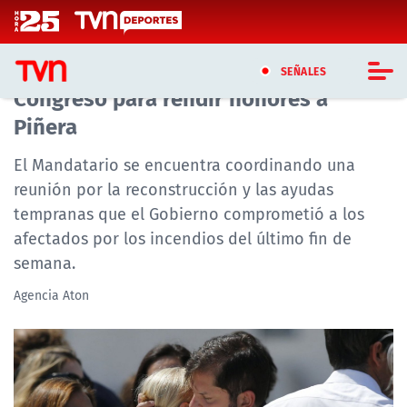
Click acá para ir directamente al contenido
Presidente Boric no asistirá hoy al ex
SEÑALES
Congreso para rendir honores a
Piñera
CASTING MASTERCHEF CHILE
El Mandatario se encuentra coordinando una
CASTING TVN VERTICAL
reunión por la reconstrucción y las ayudas
tempranas que el Gobierno comprometió a los
TVN VERTICAL
afectados por los incendios del último fin de
TVN PLAY
semana.
Agencia Aton
PROGRAMAS
TELESERIES
NTV