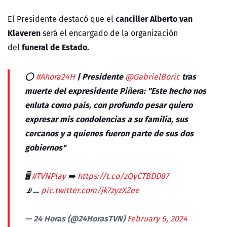
canciller Alberto van
El Presidente destacó que el
Klaveren
será el encargado de la organización
funeral de Estado.
del
⭕
| Presidente
tras
#Ahora24H
@GabrielBoric
muerte del expresidente Piñera: "Este hecho nos
enluta como país, con profundo pesar quiero
expresar mis condolencias a su familia, sus
cercanos y a quienes fueron parte de sus dos
gobiernos"
🖥
➡️
#TVNPlay
https://t.co/zQyCTBDD87
📡…
pic.twitter.com/jk7zyzXZee
— 24 Horas (@24HorasTVN)
February 6, 2024