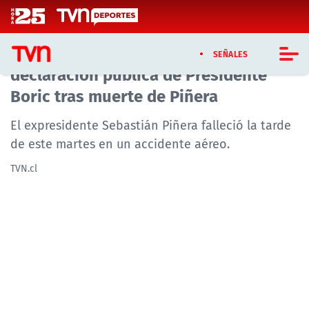
Click acá para ir directamente al contenido
"Nos conmueve y enluta al país": la
SEÑALES
declaración pública de Presidente
Boric tras muerte de Piñera
CASTING MASTERCHEF CHILE
El expresidente Sebastián Piñera falleció la tarde
CASTING TVN VERTICAL
de este martes en un accidente aéreo.
TVN VERTICAL
TVN.cl
TVN PLAY
PROGRAMAS
TELESERIES
NTV