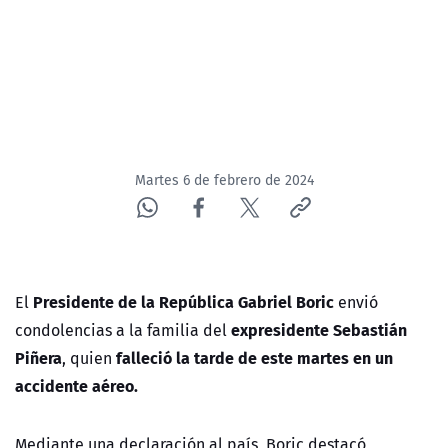
ACTUALIDAD Y TENDENCIAS
CORPORATIVO Y TRANSPARENCIA
CANAL DE DENUNCIAS
Martes 6 de febrero de 2024
ÁREA DE PROYECTOS
Presidente de la República Gabriel Boric
El
envió
expresidente Sebastián
condolencias a la familia del
Piñera
falleció la tarde de este martes en un
, quien
accidente aéreo.
Mediante una declaración al país, Boric destacó