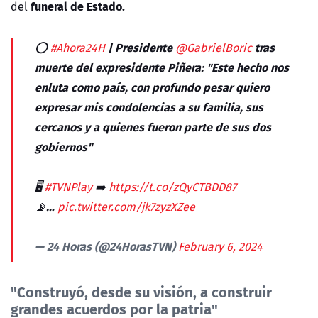
funeral de Estado.
del
⭕
| Presidente
tras
#Ahora24H
@GabrielBoric
muerte del expresidente Piñera: "Este hecho nos
enluta como país, con profundo pesar quiero
expresar mis condolencias a su familia, sus
cercanos y a quienes fueron parte de sus dos
gobiernos"
🖥
➡️
#TVNPlay
https://t.co/zQyCTBDD87
📡…
pic.twitter.com/jk7zyzXZee
— 24 Horas (@24HorasTVN)
February 6, 2024
"Construyó, desde su visión, a construir
grandes acuerdos por la patria"