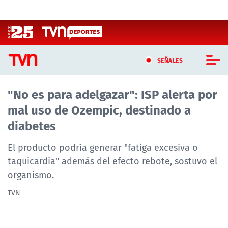
Click acá para ir directamente al contenido
SEÑALES
"No es para adelgazar": ISP alerta por
CASTING MASTERCHEF CHILE
mal uso de Ozempic, destinado a
CASTING TVN VERTICAL
diabetes
TVN VERTICAL
El producto podría generar "fatiga excesiva o
taquicardia" además del efecto rebote, sostuvo el
TVN PLAY
organismo.
PROGRAMAS
TVN
TELESERIES