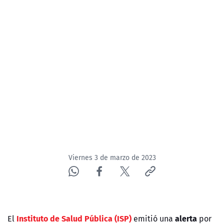
NTV
ACTUALIDAD Y TENDENCIAS
CORPORATIVO Y TRANSPARENCIA
CANAL DE DENUNCIAS
ÁREA DE PROYECTOS
Viernes 3 de marzo de 2023
Instituto de Salud Pública (ISP)
alerta
El
emitió una
por