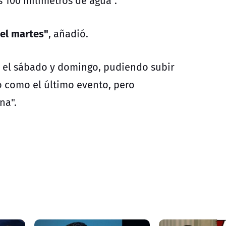
s 100 milímetros de agua".
 el martes"
, añadió.
os el sábado y domingo, pudiendo subir
co como el último evento, pero
na".