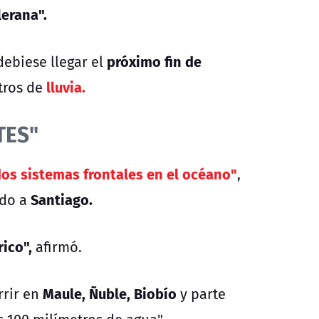
lerana".
próximo fin de
debiese llegar el
lluvia.
tros de
TES"
os sistemas frontales en el océano"
,
Santiago.
ado a
ico",
afirmó.
Maule, Ñuble, Biobío
rir en
y parte