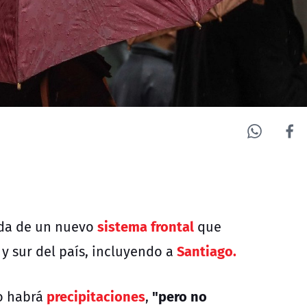
sistema frontal
ada de un nuevo
que
Santiago.
 y sur del país, incluyendo a
precipitaciones
"pero no
o habrá
,