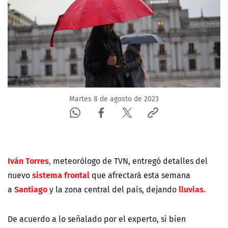
NTV
ACTUALIDAD Y TENDENCIAS
CORPORATIVO Y TRANSPARENCIA
CANAL DE DENUNCIAS
Martes 8 de agosto de 2023
ÁREA DE PROYECTOS
Iván Torres
,
meteorólogo de TVN, entregó detalles del
sistema frontal
nuevo
que afrectará esta semana
Santiago
lluvias.
a
y la zona central del país, dejando
De acuerdo a lo señalado por el experto, si bien