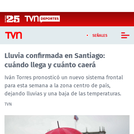
Click acá para ir directamente al contenido
SEÑALES
Lluvia confirmada en Santiago:
CASTING MASTERCHEF CHILE
cuándo llega y cuánto caerá
CASTING TVN VERTICAL
Iván Torres pronosticó un nuevo sistema frontal
TVN VERTICAL
para esta semana a la zona centro de país,
dejando lluvias y una baja de las temperaturas.
TVN PLAY
TVN
PROGRAMAS
TELESERIES