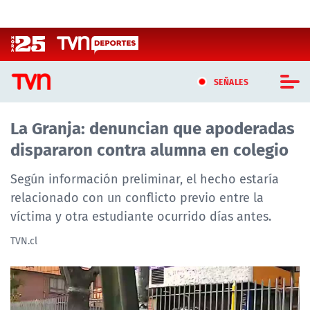
Click acá para ir directamente al contenido
SEÑALES
La Granja: denuncian que apoderadas
CASTING MASTERCHEF CHILE
dispararon contra alumna en colegio
CASTING TVN VERTICAL
Según información preliminar, el hecho estaría
TVN VERTICAL
relacionado con un conflicto previo entre la
víctima y otra estudiante ocurrido días antes.
TVN PLAY
TVN.cl
PROGRAMAS
TELESERIES