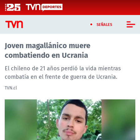
Click acá para ir directamente al contenido
SEÑALES
Joven magallánico muere
CASTING MASTERCHEF CHILE
combatiendo en Ucrania
CASTING TVN VERTICAL
El chileno de 21 años perdió la vida mientras
TVN VERTICAL
combatía en el frente de guerra de Ucrania.
TVN.cl
TVN PLAY
PROGRAMAS
TELESERIES
NTV