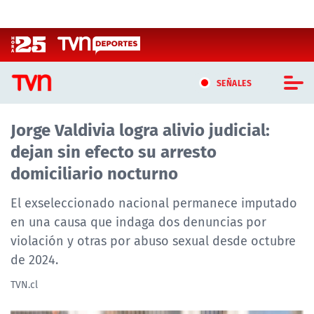
Click acá para ir directamente al contenido
SEÑALES
Jorge Valdivia logra alivio judicial:
CASTING MASTERCHEF CHILE
dejan sin efecto su arresto
CASTING TVN VERTICAL
domiciliario nocturno
TVN VERTICAL
El exseleccionado nacional permanece imputado
en una causa que indaga dos denuncias por
TVN PLAY
violación y otras por abuso sexual desde octubre
de 2024.
PROGRAMAS
TVN.cl
TELESERIES