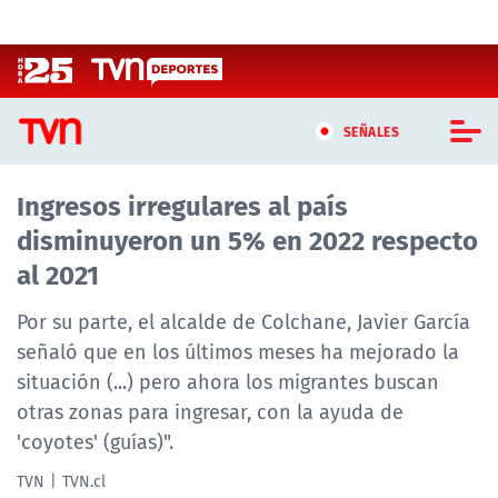
Click acá para ir directamente al contenido
SEÑALES
Ingresos irregulares al país
CASTING MASTERCHEF CHILE
disminuyeron un 5% en 2022 respecto
CASTING TVN VERTICAL
al 2021
TVN VERTICAL
Por su parte, el alcalde de Colchane, Javier García
señaló que en los últimos meses ha mejorado la
TVN PLAY
situación (...) pero ahora los migrantes buscan
otras zonas para ingresar, con la ayuda de
PROGRAMAS
'coyotes' (guías)".
TELESERIES
TVN
TVN.cl