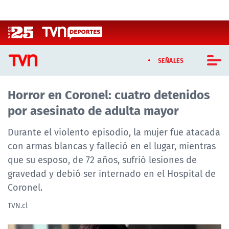
Click acá para ir directamente al contenido
SEÑALES
Horror en Coronel: cuatro detenidos
CASTING MASTERCHEF CHILE
por asesinato de adulta mayor
CASTING TVN VERTICAL
Durante el violento episodio, la mujer fue atacada
TVN VERTICAL
con armas blancas y falleció en el lugar, mientras
que su esposo, de 72 años, sufrió lesiones de
TVN PLAY
gravedad y debió ser internado en el Hospital de
Coronel.
PROGRAMAS
TVN.cl
TELESERIES