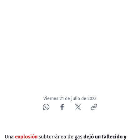
NTV
ACTUALIDAD Y TENDENCIAS
CORPORATIVO Y TRANSPARENCIA
CANAL DE DENUNCIAS
ÁREA DE PROYECTOS
Viernes 21 de julio de 2023
explosión
dejó un fallecido y
Una
subterránea de gas