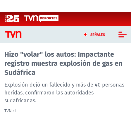
Click acá para ir directamente al contenido
SEÑALES
Hizo "volar" los autos: Impactante
CASTING MASTERCHEF CHILE
registro muestra explosión de gas en
CASTING TVN VERTICAL
Sudáfrica
TVN VERTICAL
Explosión dejó un fallecido y más de 40 personas
heridas, confirmaron las autoridades
TVN PLAY
sudafricanas.
PROGRAMAS
TVN.cl
TELESERIES