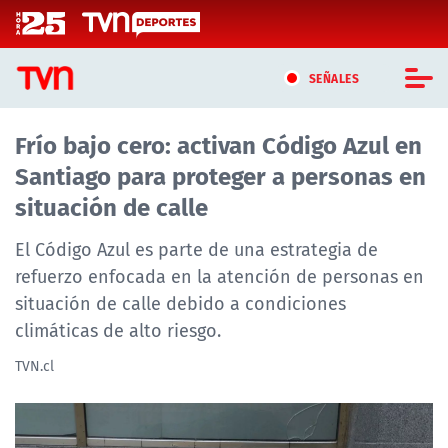
Click acá para ir directamente al contenido
SEÑALES
Frío bajo cero: activan Código Azul en
CASTING MASTERCHEF CHILE
Santiago para proteger a personas en
CASTING TVN VERTICAL
situación de calle
TVN VERTICAL
El Código Azul es parte de una estrategia de
refuerzo enfocada en la atención de personas en
TVN PLAY
situación de calle debido a condiciones
climáticas de alto riesgo.
PROGRAMAS
TVN.cl
TELESERIES
NTV