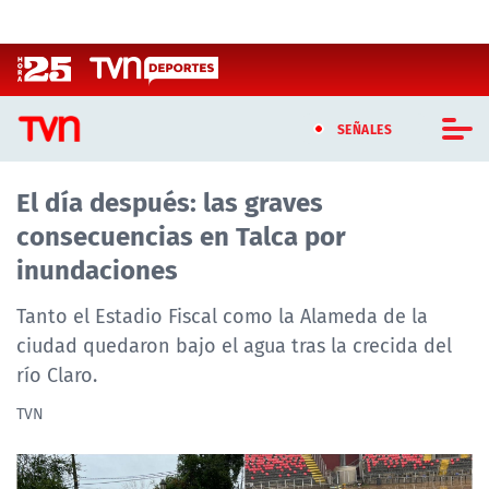
Click acá para ir directamente al contenido
SEÑALES
El día después: las graves
CASTING MASTERCHEF CHILE
consecuencias en Talca por
CASTING TVN VERTICAL
inundaciones
TVN VERTICAL
Tanto el Estadio Fiscal como la Alameda de la
ciudad quedaron bajo el agua tras la crecida del
TVN PLAY
río Claro.
PROGRAMAS
TVN
TELESERIES