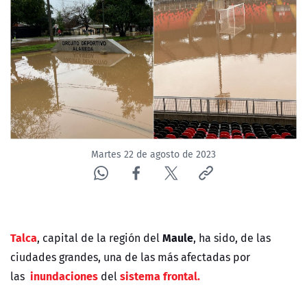
NTV
ACTUALIDAD Y TENDENCIAS
CORPORATIVO Y TRANSPARENCIA
CANAL DE DENUNCIAS
Martes 22 de agosto de 2023
ÁREA DE PROYECTOS
Talca
Maule
, capital de la región del
, ha sido, de las
ciudades grandes, una de las más afectadas por
inundaciones
sistema frontal.
las
del