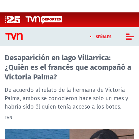
Click acá para ir directamente al contenido
SEÑALES
Desaparición en lago Villarrica:
CASTING MASTERCHEF CHILE
¿Quién es el francés que acompañó a
CASTING TVN VERTICAL
Victoria Palma?
TVN VERTICAL
De acuerdo al relato de la hermana de Victoria
Palma, ambos se conocieron hace solo un mes y
TVN PLAY
habría sido él quien tenía acceso a los botes.
PROGRAMAS
TVN
TELESERIES