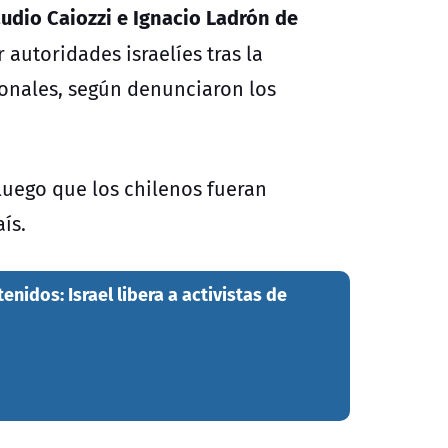
laudio Caiozzi e Ignacio Ladrón de
autoridades israelíes tras la
cionales, según denunciaron los
luego que los chilenos fueran
ís.
enidos: Israel libera a activistas de