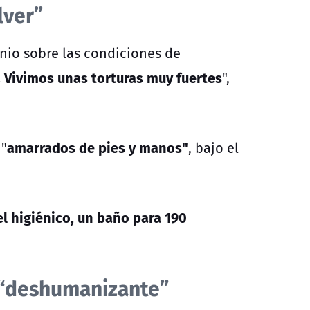
lver”
onio sobre las condiciones de
 Vivimos unas torturas muy fuertes
",
amarrados de pies y manos"
 "
, bajo el
el higiénico, un baño para 190
o “deshumanizante”