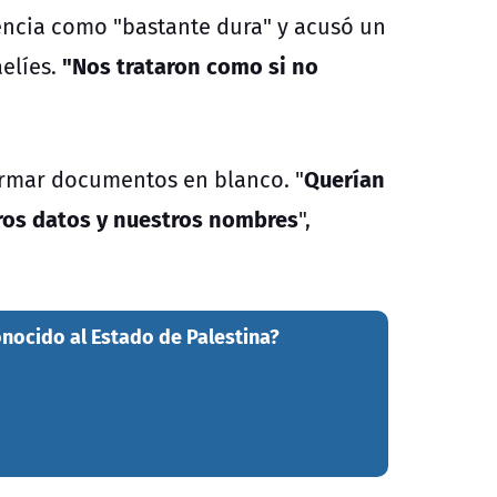
riencia como "bastante dura" y acusó un
"Nos trataron como si no
elíes.
Querían
firmar documentos en blanco. "
ros datos y nuestros nombres
",
nocido al Estado de Palestina?