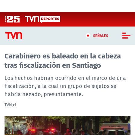
Click acá para ir directamente al contenido
SEÑALES
Carabinero es baleado en la cabeza
CASTING MASTERCHEF CHILE
tras fiscalización en Santiago
CASTING TVN VERTICAL
Los hechos habrían ocurrido en el marco de una
TVN VERTICAL
fiscalización, a la cual un grupo de sujetos se
habría negado, presuntamente.
TVN PLAY
TVN.cl
PROGRAMAS
TELESERIES