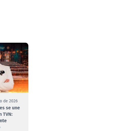
to de 2026
es se une
n TVN:
nte
o