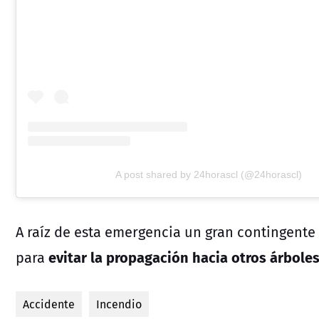
A post shared by 24horascl (@24horascl)
A raíz de esta emergencia un gran contingente
evitar la propagación hacia otros árboles
para
Accidente
Incendio