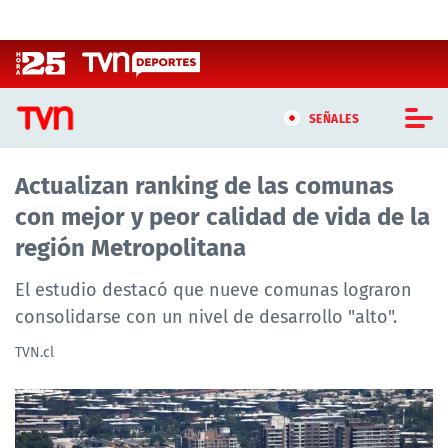
Click acá para ir directamente al contenido
SEÑALES
Actualizan ranking de las comunas
CASTING MASTERCHEF CHILE
con mejor y peor calidad de vida de la
CASTING TVN VERTICAL
región Metropolitana
TVN VERTICAL
El estudio destacó que nueve comunas lograron
consolidarse con un nivel de desarrollo "alto".
TVN PLAY
TVN.cl
PROGRAMAS
TELESERIES