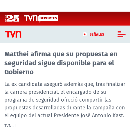
Click acá para ir directamente al contenido
SEÑALES
Matthei afirma que su propuesta en
CASTING MASTERCHEF CHILE
seguridad sigue disponible para el
CASTING TVN VERTICAL
Gobierno
TVN VERTICAL
La ex candidata aseguró además que, tras finalizar
la carrera presidencial, el encargado de su
TVN PLAY
programa de seguridad ofreció compartir las
propuestas desarrolladas durante la campaña con
PROGRAMAS
el equipo del actual Presidente José Antonio Kast.
TELESERIES
TVN.cl