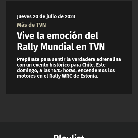
NTV
Jueves 20 de julio de 2023
ACTUALIDAD Y TENDENCIAS
Más de TVN
Vive la emoción del
CORPORATIVO Y TRANSPARENCIA
Rally Mundial en TVN
CANAL DE DENUNCIAS
Prepárate para sentir la verdadera adrenalina
con un evento histórico para Chile. Este
domingo, a las 16.15 horas, encendemos los
ÁREA DE PROYECTOS
motores en el Rally WRC de Estonia.
Playlist