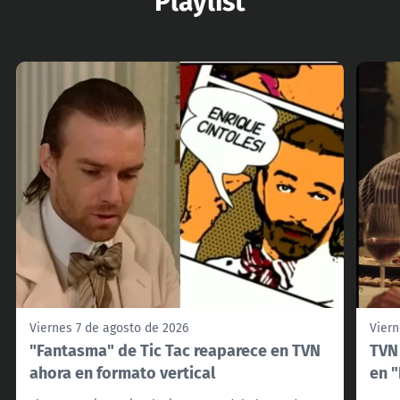
Viernes 7 de agosto de 2026
Viern
"Fantasma" de Tic Tac reaparece en TVN
TVN 
ahora en formato vertical
en 