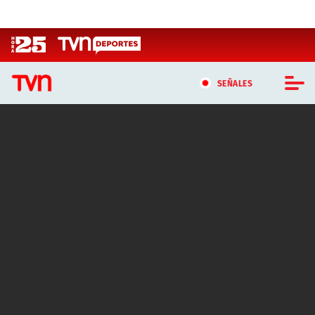
Click acá para ir directamente al contenido
SEÑALES
CASTING MASTERCHEF CHILE
CASTING TVN VERTICAL
TVN VERTICAL
TVN PLAY
PROGRAMAS
TELESERIES