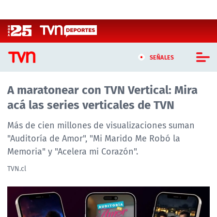
Click acá para ir directamente al contenido
SEÑALES
A maratonear con TVN Vertical: Mira
CASTING MASTERCHEF CHILE
acá las series verticales de TVN
CASTING TVN VERTICAL
Más de cien millones de visualizaciones suman
TVN VERTICAL
"Auditoría de Amor", "Mi Marido Me Robó la
Memoria" y "Acelera mi Corazón".
TVN PLAY
TVN.cl
PROGRAMAS
TELESERIES