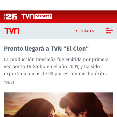
Click acá para ir directamente al contenido
SEÑALES
Pronto llegará a TVN "El Clon"
CASTING MASTERCHEF CHILE
La producción brasileña fue emitida por primera
CASTING TVN VERTICAL
vez por la TV Globo en el año 2001, y ha sido
TVN VERTICAL
exportada a más de 90 países con mucho éxito.
TVN.cl
TVN PLAY
PROGRAMAS
TELESERIES