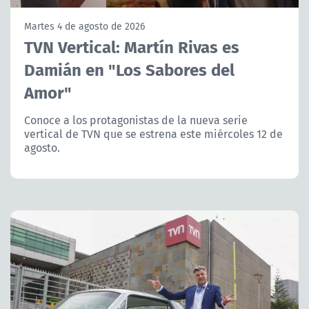
NTV
Martes 4 de agosto de 2026
TVN Vertical: Martín Rivas es
ACTUALIDAD Y TENDENCIAS
Damián en "Los Sabores del
Amor"
CORPORATIVO Y TRANSPARENCIA
Conoce a los protagonistas de la nueva serie
CANAL DE DENUNCIAS
vertical de TVN que se estrena este miércoles 12 de
agosto.
ÁREA DE PROYECTOS