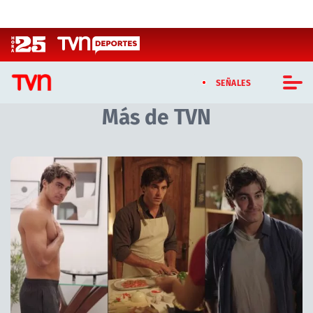
Click acá para ir directamente al contenido
SEÑALES
Más de TVN
CASTING MASTERCHEF CHILE
CASTING TVN VERTICAL
Artículos relacionados con Más de TVN
TVN VERTICAL
TVN PLAY
PROGRAMAS
TELESERIES