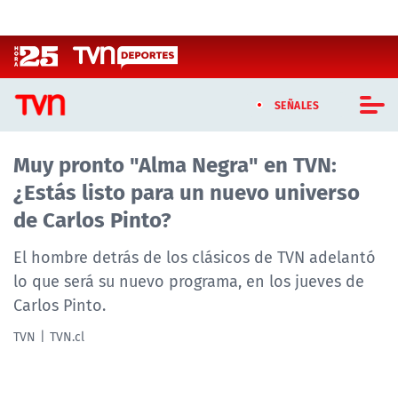
Click acá para ir directamente al contenido
SEÑALES
Muy pronto "Alma Negra" en TVN:
CASTING MASTERCHEF CHILE
¿Estás listo para un nuevo universo
CASTING TVN VERTICAL
de Carlos Pinto?
TVN VERTICAL
El hombre detrás de los clásicos de TVN adelantó
lo que será su nuevo programa, en los jueves de
TVN PLAY
Carlos Pinto.
PROGRAMAS
TVN
TVN.cl
TELESERIES