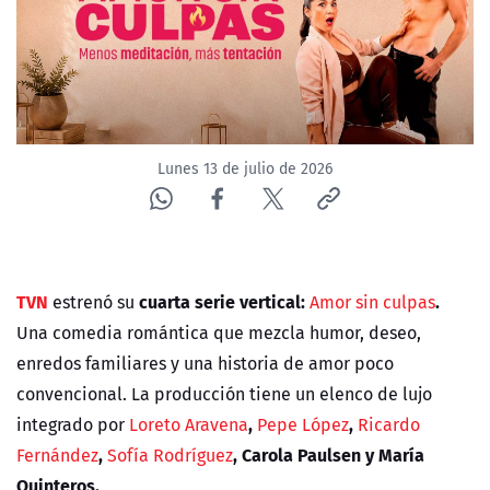
ACTUALIDAD Y TENDENCIAS
CORPORATIVO Y TRANSPARENCIA
CANAL DE DENUNCIAS
Lunes 13 de julio de 2026
ÁREA DE PROYECTOS
TVN
cuarta serie vertical:
.
estrenó su
Amor sin culpas
Una comedia romántica que mezcla humor, deseo,
enredos familiares y una historia de amor poco
convencional. La producción tiene un elenco de lujo
,
,
integrado por
Loreto Aravena
Pepe López
Ricardo
,
, Carola Paulsen y María
Fernández
Sofía Rodríguez
Quinteros.