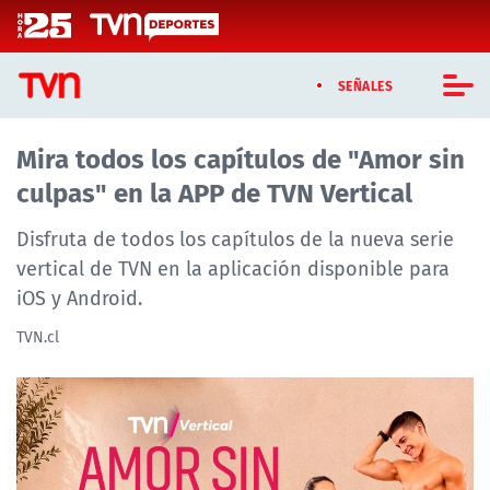
Click acá para ir directamente al contenido
SEÑALES
Mira todos los capítulos de "Amor sin
CASTING MASTERCHEF CHILE
culpas" en la APP de TVN Vertical
CASTING TVN VERTICAL
Disfruta de todos los capítulos de la nueva serie
TVN VERTICAL
vertical de TVN en la aplicación disponible para
iOS y Android.
TVN PLAY
TVN.cl
PROGRAMAS
TELESERIES
NTV