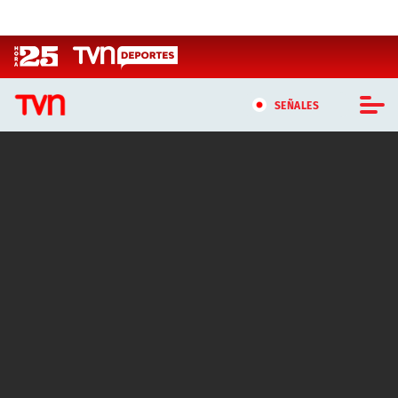
Click acá para ir directamente al contenido
SEÑALES
CASTING MASTERCHEF CHILE
CASTING TVN VERTICAL
TVN VERTICAL
TVN PLAY
PROGRAMAS
TELESERIES