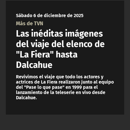
NTV
Sábado 6 de diciembre de 2025
ACTUALIDAD Y TENDENCIAS
Más de TVN
Las inéditas imágenes
CORPORATIVO Y TRANSPARENCIA
del viaje del elenco de
"La Fiera" hasta
CANAL DE DENUNCIAS
Dalcahue
ÁREA DE PROYECTOS
Revivimos el viaje que todo los actores y
actrices de La Fiera realizaron junto al equipo
del "Pase lo que pase" en 1999 para el
lanzamiento de la teleserie en vivo desde
Dalcahue.