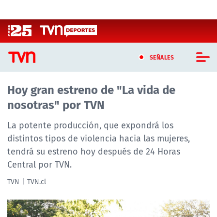
Click acá para ir directamente al contenido
SEÑALES
Hoy gran estreno de "La vida de
CASTING MASTERCHEF CHILE
nosotras" por TVN
CASTING TVN VERTICAL
La potente producción, que expondrá los
TVN VERTICAL
distintos tipos de violencia hacia las mujeres,
tendrá su estreno hoy después de 24 Horas
TVN PLAY
Central por TVN.
PROGRAMAS
TVN
TVN.cl
TELESERIES