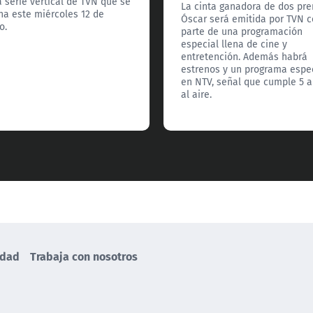
 serie vertical de TVN que se
La cinta ganadora de dos pr
na este miércoles 12 de
Óscar será emitida por TVN 
o.
parte de una programación
especial llena de cine y
entretención. Además habrá
estrenos y un programa espe
en NTV, señal que cumple 5 
al aire.
idad
Trabaja con nosotros