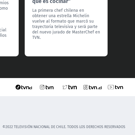
que es cocinar"
nueva 
emios
estren
como
La primera chef chilena en
agosto
obtener una estrella Michelin
vuelve al formato que marcó su
trayectoria televisiva y será parte
cial
del nuevo jurado de MasterChef en
años
TVN.
©2022 TELEVISIÓN NACIONAL DE CHILE. TODOS LOS DERECHOS RESERVADOS