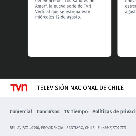
del elenco de "Los Sabores del
nueva
Amor", la nueva serie de TVN
estre
Vertical que se estrena este
agost
miércoles 12 de agosto.
TELEVISIÓN NACIONAL DE CHILE
Comercial
Concursos
TV Tiempo
Políticas de privac
BELLAVISTA #0990, PROVIDENCIA | SANTIAGO, CHILE | F: (+56-2)2707 7777