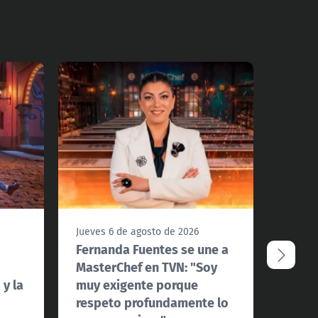
Jueves 6 de agosto de 2026
Jueves
Fernanda Fuentes se une a
TVN V
MasterChef en TVN: "Soy
Cecca
 y la
muy exigente porque
"Los 
respeto profundamente lo
Conoce