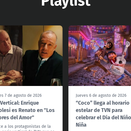
es 7 de agosto de 2026
Jueves 6 de agosto de 2026
Vertical: Enrique
“Coco” llega al horario
olesi es Renato en "Los
estelar de TVN para
res del Amor"
celebrar el Día del Niño
Niña
e a los protagonistas de la