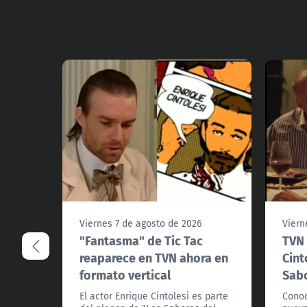
Viernes 7 de agosto de 2026
Viern
"Fantasma" de Tic Tac
TVN 
reaparece en TVN ahora en
Cint
formato vertical
Sabo
El actor Enrique Cintolesi es parte
Conoc