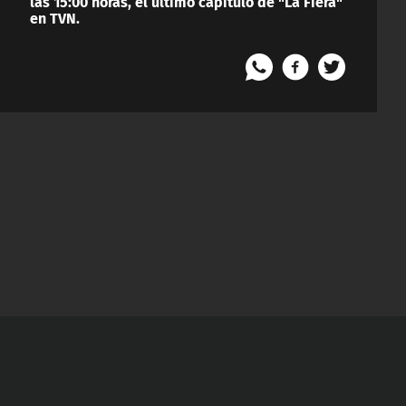
las 15:00 horas, el último capítulo de "La Fiera"
en TVN.