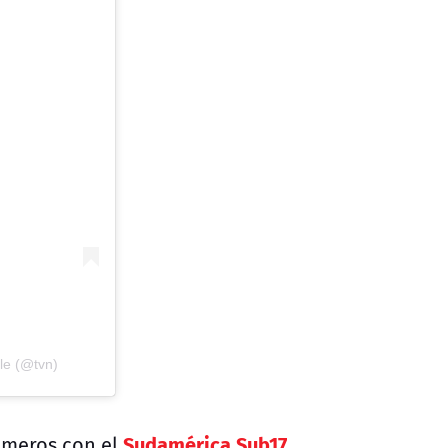
le (@tvn)
Sudamérica Sub17
úmeros con el