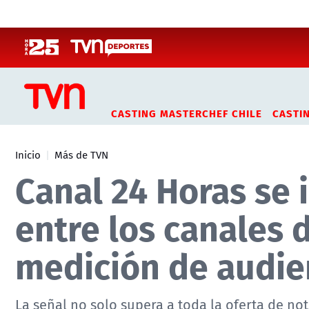
Click acá para ir directamente al contenido
CASTING MASTERCHEF CHILE
CASTI
Inicio
Más de TVN
Canal 24 Horas se i
entre los canales 
medición de audie
La señal no solo supera a toda la oferta de not