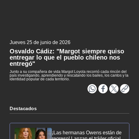
Literatura
Patrimonio
NTV
EXCLUSIVO H25
ACTUALIDAD Y TENDENCIAS
Jueves 25 de junio de 2026
Osvaldo Cádiz: "Margot siempre quiso
entregar lo que el pueblo chileno nos
CORPORATIVO Y TRANSPARENCIA
entregó"
Junto a su compañera de vida Margot Loyola recorrió cada rincón del
CANAL DE DENUNCIAS
país investigando, aprendiendo y rescatando los bailes, los cantos y la
identidad popular de cada territorio.
ÁREA DE PROYECTOS
Destacados
¡Las hermanas Owens están de
regreso! Lanzan el tráiler oficial