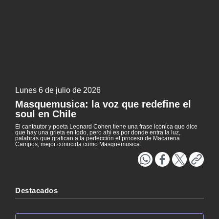
Literatura
Patrimonio
NTV
EXCLUSIVO H25
ACTUALIDAD Y TENDENCIAS
Lunes 6 de julio de 2026
CORPORATIVO Y TRANSPARENCIA
Masquemusica: la voz que redefine el
soul en Chile
CANAL DE DENUNCIAS
El cantautor y poeta Leonard Cohen tiene una frase icónica que dice
que hay una grieta en todo, pero ahí es por donde entra la luz,
ÁREA DE PROYECTOS
palabras que grafican a la perfección el proceso de Macarena
Campos, mejor conocida como Masquemusica.
Destacados