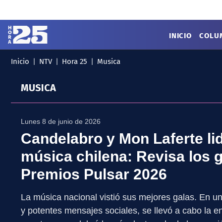
Click acá para ir directamente al contenido
INICIO
COLU
Inicio
NTV
Hora 25
Musica
MENÚ
✕
INICIO
MUSICA
COLUMNAS
Podcast
Artes
Cine y Series
Lunes 8 de junio de 2026
Música
Literatura
Candelabro y Mon Laferte lid
Patrimonio
música chilena: Revisa los 
EXCLUSIVO H25
Premios Pulsar 2026
La música nacional vistió sus mejores galas. En u
y potentes mensajes sociales, se llevó a cabo la e