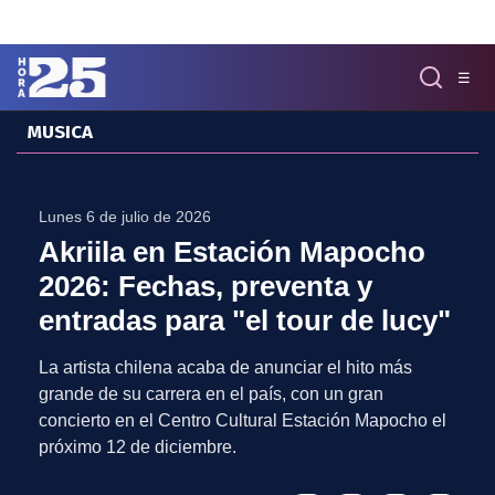
Click acá para ir directamente al contenido
☰
MUSICA
MENÚ
✕
INICIO
Lunes 6 de julio de 2026
COLUMNAS
Akriila en Estación Mapocho
Podcast
2026: Fechas, preventa y
Artes
entradas para "el tour de lucy"
Cine y Series
Música
La artista chilena acaba de anunciar el hito más
Literatura
grande de su carrera en el país, con un gran
Patrimonio
concierto en el Centro Cultural Estación Mapocho el
EXCLUSIVO H25
próximo 12 de diciembre.