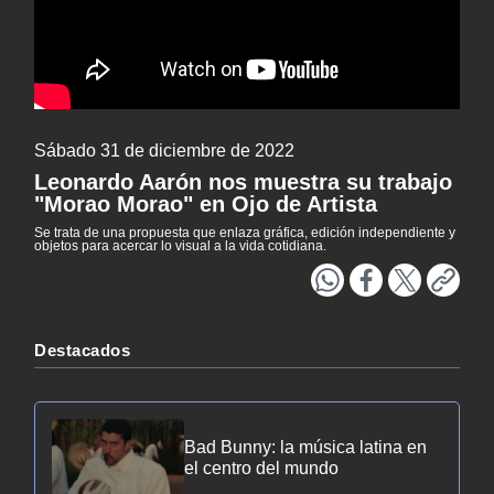
Literatura
Patrimonio
NTV
EXCLUSIVO H25
ACTUALIDAD Y TENDENCIAS
Sábado 31 de diciembre de 2022
Leonardo Aarón nos muestra su trabajo
"Morao Morao" en Ojo de Artista
CORPORATIVO Y TRANSPARENCIA
Se trata de una propuesta que enlaza gráfica, edición independiente y
objetos para acercar lo visual a la vida cotidiana.
CANAL DE DENUNCIAS
ÁREA DE PROYECTOS
Destacados
Bad Bunny: la música latina en
el centro del mundo