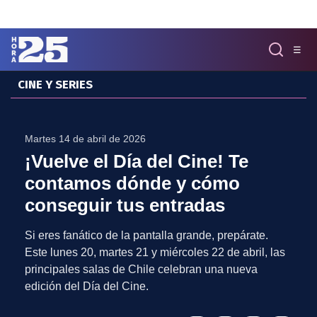
Click acá para ir directamente al contenido
☰
CINE Y SERIES
MENÚ
✕
INICIO
Martes 14 de abril de 2026
COLUMNAS
¡Vuelve el Día del Cine! Te
Podcast
contamos dónde y cómo
Artes
conseguir tus entradas
Cine y Series
Música
Si eres fanático de la pantalla grande, prepárate.
Literatura
Este lunes 20, martes 21 y miércoles 22 de abril, las
Patrimonio
principales salas de Chile celebran una nueva
EXCLUSIVO H25
edición del Día del Cine.